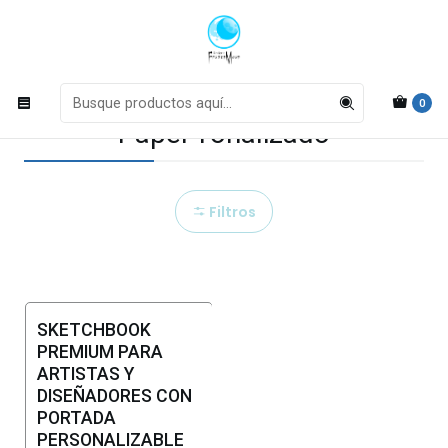
Estamos en actualización de inventario
Leer más
Inicio
Sketchbooks
Papel Tonalizado
0
Papel Tonalizado
Filtros
SKETCHBOOK
No disponible
PREMIUM PARA
ARTISTAS Y
DISEÑADORES CON
PORTADA
PERSONALIZABLE