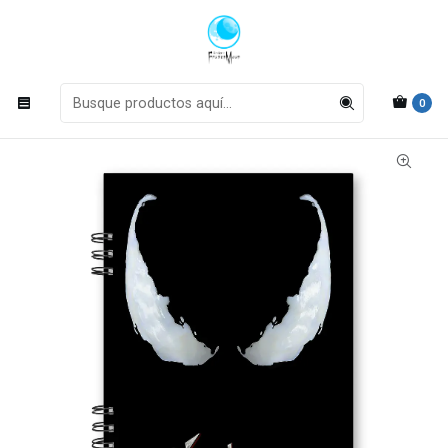
Estamos en actualización de inventario
Leer más
Inicio
Cuadernos
Argollados
Cuaderno Argollado Personalizado Tapa Dura Venom
0